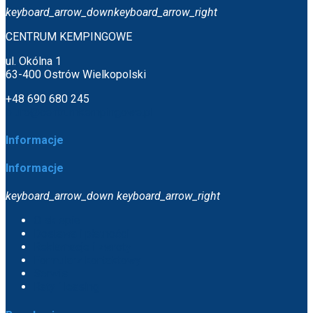
keyboard_arrow_down
keyboard_arrow_right
CENTRUM KEMPINGOWE
ul. Okólna 1
63-400 Ostrów Wielkopolski
+48 690 680 245
biuro@centrumkempingowe.pl
Informacje
Informacje
keyboard_arrow_down
keyboard_arrow_right
O sklepie
Dostawa i płatności
Reklamacje i zwroty
Formularz kontaktowy
Serwis
Raty i leasing