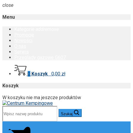
close
Menu
Kategorie
add
remove
Promocje
Nowości
O nas
Serwis
Przeglądy gazowe G607
0
Koszyk
0,00 zł
Koszyk
W koszyku nie ma jeszcze produktów
Szukaj