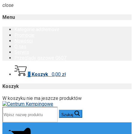
close
Menu
Kategorie
add
remove
Promocje
Nowości
O nas
Serwis
Przeglądy gazowe G607
0
Koszyk
0,00 zł
Koszyk
W koszyku nie ma jeszcze produktów
Szukaj