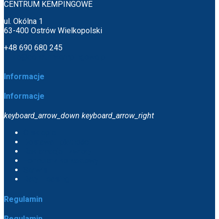
CENTRUM KEMPINGOWE
ul. Okólna 1
63-400 Ostrów Wielkopolski
+48 690 680 245
biuro@centrumkempingowe.pl
Informacje
Informacje
keyboard_arrow_down
keyboard_arrow_right
O sklepie
Dostawa i płatności
Reklamacje i zwroty
Formularz kontaktowy
Serwis
Raty i leasing
Regulamin
Regulamin