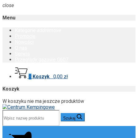
close
Menu
Kategorie
add
remove
Promocje
Nowości
O nas
Serwis
Przeglądy gazowe G607
0
Koszyk
0,00 zł
Koszyk
W koszyku nie ma jeszcze produktów
Szukaj