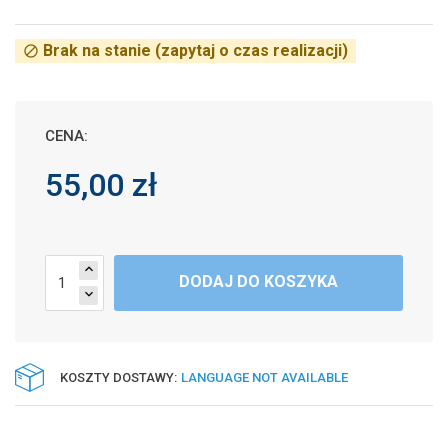
Brak na stanie (zapytaj o czas realizacji)
block
CENA:
55,00 zł
expand_less
DODAJ DO KOSZYKA
expand_more
KOSZTY DOSTAWY:
LANGUAGE NOT AVAILABLE