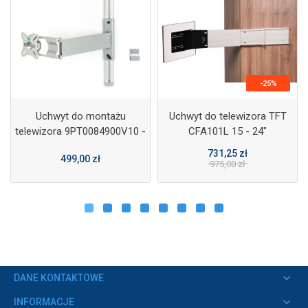
-25%
Uchwyt do montażu
Uchwyt do telewizora TFT
telewizora 9PT0084900V10 -
CFA101L 15 - 24"
CTA
lewa/prawa strona OUTLET
731,25 zł
499,00 zł
975,00 zł
keyboard_arrow_down
DANE KONTAKTOWE
keyboard_arrow_down
INFORMACJE