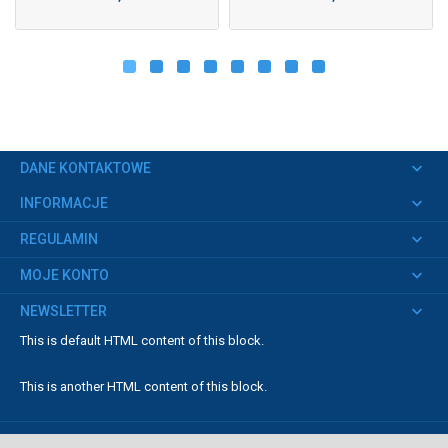
keyboard_arrow_down
DANE KONTAKTOWE
keyboard_arrow_down
INFORMACJE
keyboard_arrow_down
REGULAMIN
keyboard_arrow_down
MOJE KONTO
keyboard_arrow_down
NEWSLETTER
This is default HTML content of this block.
This is another HTML content of this block.