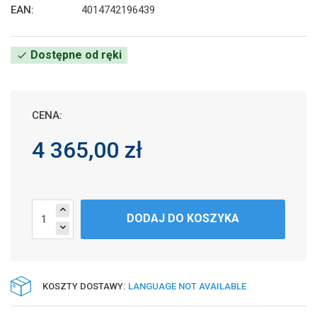
EAN:
4014742196439
Dostępne od ręki
check
CENA:
4 365,00 zł
expand_less
DODAJ DO KOSZYKA
expand_more
KOSZTY DOSTAWY:
LANGUAGE NOT AVAILABLE