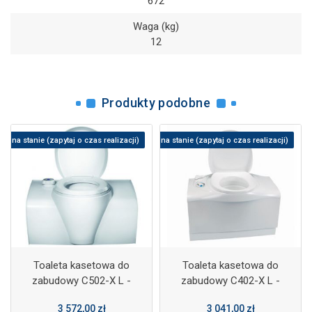
672
Waga (kg)
12
Produkty podobne
rak na stanie (zapytaj o czas realizacji)
Brak na stanie (zapytaj o czas realizacji)
Toaleta kasetowa do
Toaleta kasetowa do
zabudowy C502-X L -
zabudowy C402-X L -
Thetford
Thetford
3 572,00 zł
3 041,00 zł