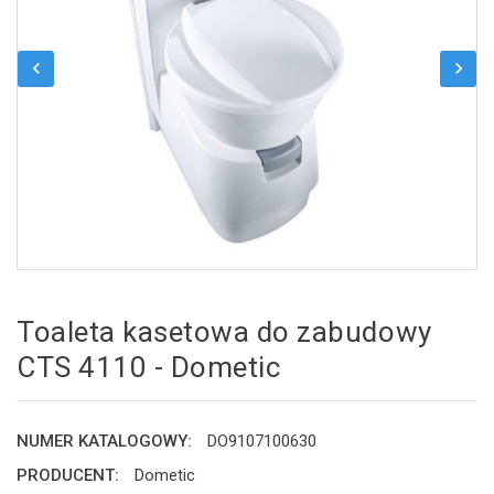
chevron_left
chevron_right
Toaleta kasetowa do zabudowy
CTS 4110 - Dometic
NUMER KATALOGOWY:
DO9107100630
PRODUCENT:
Dometic