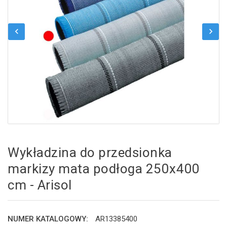
chevron_left
chevron_right
Wykładzina do przedsionka
markizy mata podłoga 250x400
cm - Arisol
NUMER KATALOGOWY:
AR13385400