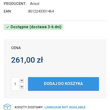
PRODUCENT:
Arisol
EAN:
8012243301464
Dostępne (dostawa 3-6 dni)
check
CENA:
261,00 zł
expand_less
DODAJ DO KOSZYKA
expand_more
KOSZTY DOSTAWY:
LANGUAGE NOT AVAILABLE