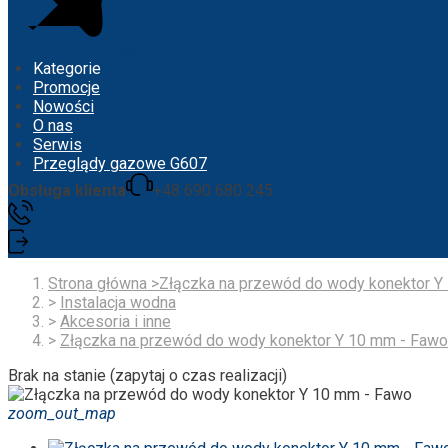
Menu
Kategorie
Promocje
Nowości
O nas
Serwis
Przeglądy gazowe G607
Obsługa klienta
+48 690 680 245
Strona główna
>
Złączka na przewód do wody konektor Y
>
Instalacja wodna
>
Akcesoria i inne
>
Złączka na przewód do wody konektor Y 10 mm - Fawo
Brak na stanie (zapytaj o czas realizacji)
zoom_out_map