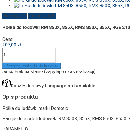
chevron_left
chevron_right
Półka do lodówki RM 850X, 855X, RMS 850X, 855X, RGE 210
Cena:
207,00 zł
shopping_cart
Dodaj do koszyka
block
Brak na stanie (zapytaj o czas realizacji)
Koszty dostawy:
Language not available
Opis produktu
Półka do lodówki marki Dometic
Pasuje do modeli lodówek: RM 850X, 855X, RMS 850X, 855X,
PARAMETRY: