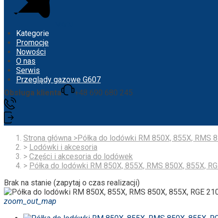
Menu
Kategorie
Promocje
Nowości
O nas
Serwis
Przeglądy gazowe G607
Obsługa klienta
+48 690 680 245
Strona główna
>
Półka do lodówki RM 850X, 855X, RMS 8
>
Lodówki i akcesoria
>
Części i akcesoria do lodówek
>
Półka do lodówki RM 850X, 855X, RMS 850X, 855X, RG
Brak na stanie (zapytaj o czas realizacji)
zoom_out_map