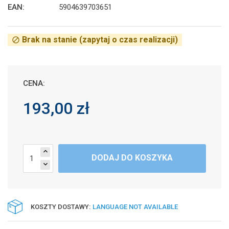
EAN:
5904639703651
Brak na stanie (zapytaj o czas realizacji)
block
CENA:
193,00 zł
expand_less
DODAJ DO KOSZYKA
expand_more
KOSZTY DOSTAWY:
LANGUAGE NOT AVAILABLE