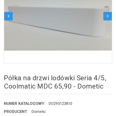
chevron_left
chevron_right
Półka na drzwi lodówki Seria 4/5,
Coolmatic MDC 65,90 - Dometic
NUMER KATALOGOWY:
DO295123810
PRODUCENT:
Dometic