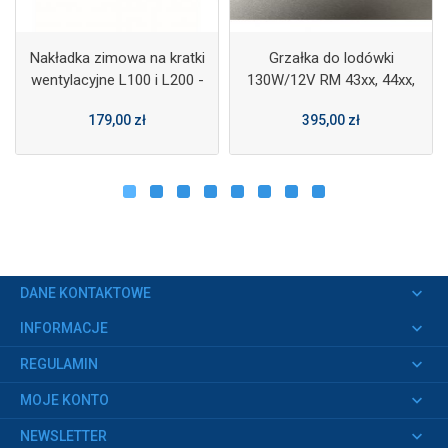
Nakładka zimowa na kratki
Grzałka do lodówki
wentylacyjne L100 i L200 -
130W/12V RM 43xx, 44xx,
Dometic
54xx, 63xx, 64xx, 73xx, 74xx,
179,00 zł
395,00 zł
75xx, 84xx, 85xx - Dometic
keyboard_arrow_down
DANE KONTAKTOWE
keyboard_arrow_down
INFORMACJE
keyboard_arrow_down
REGULAMIN
keyboard_arrow_down
MOJE KONTO
keyboard_arrow_down
NEWSLETTER