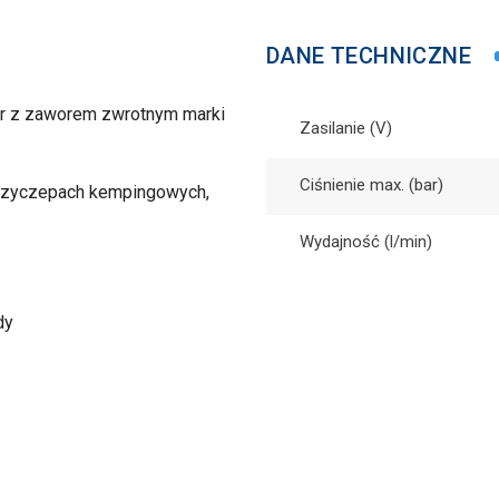
DANE TECHNICZNE
ar z zaworem zwrotnym marki
Zasilanie (V)
Ciśnienie max. (bar)
rzyczepach kempingowych,
Wydajność (l/min)
dy