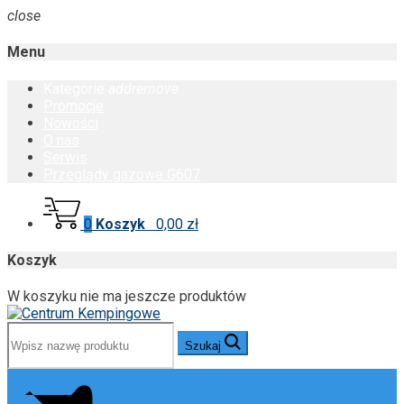
close
Menu
Kategorie
add
remove
Promocje
Nowości
O nas
Serwis
Przeglądy gazowe G607
0
Koszyk
0,00 zł
Koszyk
W koszyku nie ma jeszcze produktów
Szukaj