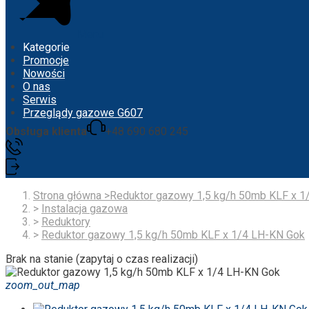
Menu
Kategorie
Promocje
Nowości
O nas
Serwis
Przeglądy gazowe G607
Obsługa klienta
+48 690 680 245
Strona główna
>
Reduktor gazowy 1,5 kg/h 50mb KLF x 1
>
Instalacja gazowa
>
Reduktory
>
Reduktor gazowy 1,5 kg/h 50mb KLF x 1/4 LH-KN Gok
Brak na stanie (zapytaj o czas realizacji)
zoom_out_map