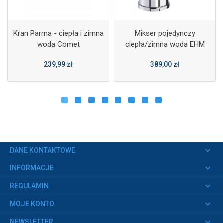
Kran Parma - ciepła i zimna
Mikser pojedynczy
woda Comet
ciepła/zimna woda EHM
Contur UT UniQuick chrom -
239,99 zł
389,00 zł
Reich
keyboard_arrow_down
DANE KONTAKTOWE
keyboard_arrow_down
INFORMACJE
keyboard_arrow_down
REGULAMIN
keyboard_arrow_down
MOJE KONTO
keyboard_arrow_down
NEWSLETTER