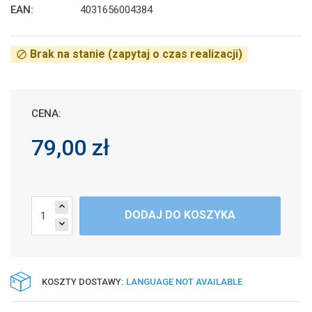
EAN:
4031656004384
Brak na stanie (zapytaj o czas realizacji)
block
CENA:
79,00 zł
expand_less
DODAJ DO KOSZYKA
expand_more
KOSZTY DOSTAWY:
LANGUAGE NOT AVAILABLE