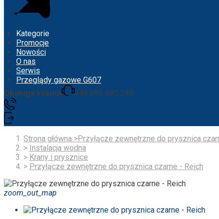
Menu
Kategorie
Promocje
Nowości
O nas
Serwis
Przeglądy gazowe G607
Obsługa klienta
+48 690 680 245
Strona główna
>
Przyłącze zewnętrzne do prysznica czar
>
Instalacja wodna
>
Krany i prysznice
>
Przyłącze zewnętrzne do prysznica czarne - Reich
zoom_out_map